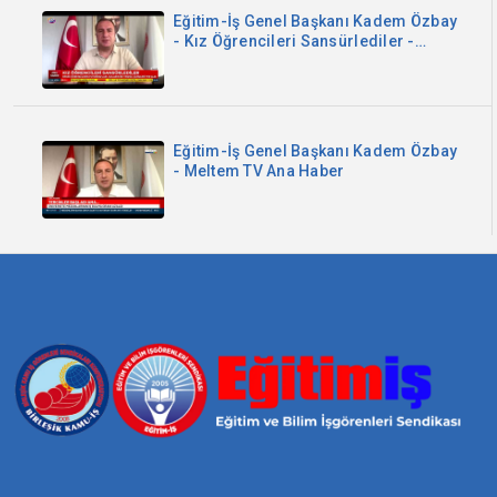
Eğitim-İş Genel Başkanı Kadem Özbay
- Kız Öğrencileri Sansürlediler -
Sözcü TV
Eğitim-İş Genel Başkanı Kadem Özbay
- Meltem TV Ana Haber