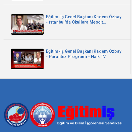
Eğitim-İş Genel Başkanı Kadem Özbay
- İstanbul'da Okullara Mescit
Zorunluluğu - Sözcü TV
Eğitim-İş Genel Başkanı Kadem Özbay
- Parantez Programı - Halk TV