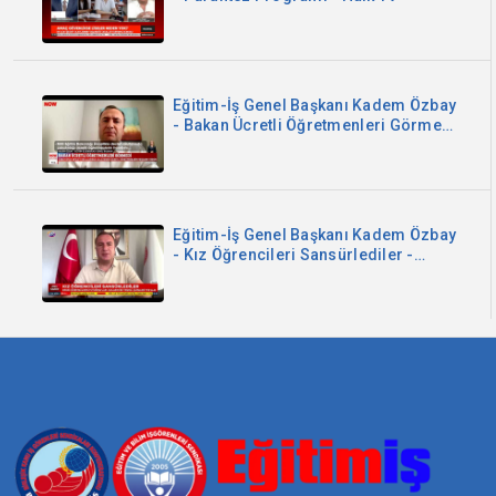
Eğitim-İş Genel Başkanı Kadem Özbay
- Bakan Ücretli Öğretmenleri Görmedi
- Now TV
Eğitim-İş Genel Başkanı Kadem Özbay
- Kız Öğrencileri Sansürlediler -
Sözcü TV