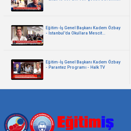
Birimlerine Getirildi - Kanal B
Eğitim-İş Genel Başkanı Kadem Özbay
- İstanbul'da Okullara Mescit
Zorunluluğu - Sözcü TV
Eğitim-İş Genel Başkanı Kadem Özbay
- Parantez Programı - Halk TV