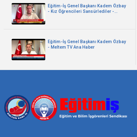
Eğitim-İş Genel Başkanı Kadem Özbay
- Kız Öğrencileri Sansürlediler -
Sözcü TV
Eğitim-İş Genel Başkanı Kadem Özbay
- Meltem TV Ana Haber