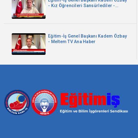
Eğitim-İş Genel Başkanı Kadem Özbay
- Kız Öğrencileri Sansürlediler -
Sözcü TV
Eğitim-İş Genel Başkanı Kadem Özbay
- Meltem TV Ana Haber