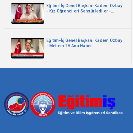
Eğitim-İş Genel Başkanı Kadem Özbay
- Kız Öğrencileri Sansürlediler -
Sözcü TV
Eğitim-İş Genel Başkanı Kadem Özbay
- Meltem TV Ana Haber