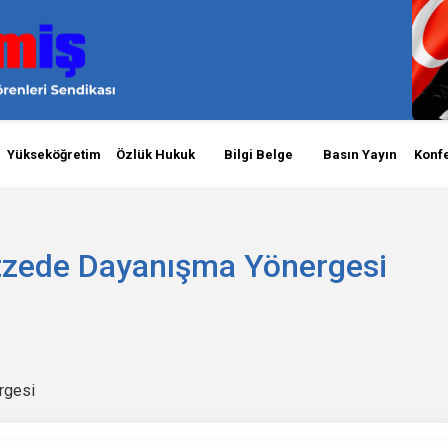
Yükseköğretim
Özlük Hukuk
Bilgi Belge
Basın Yayın
Konf
etzede Dayanışma Yönergesi
rgesi