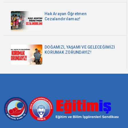
Hak Arayan Öğretmen
Cezalandırılamaz!
DOĞAMIZI, YAŞAMI VE GELECEĞİMİZİ
KORUMAK ZORUNDAYIZ!