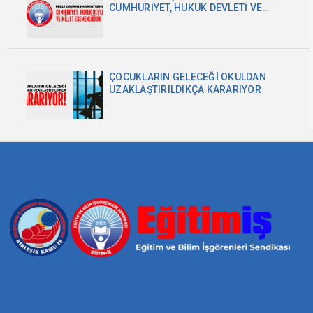
CUMHURİYET, HUKUK DEVLETİ VE
MİLLET EGEMENLİĞİDİR
ÇOCUKLARIN GELECEĞİ OKULDAN
UZAKLAŞTIRILDIKÇA KARARIYOR