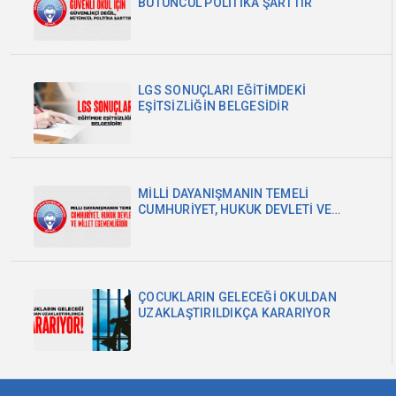
BÜTÜNCÜL POLİTİKA ŞARTTIR
LGS SONUÇLARI EĞİTİMDEKİ
EŞİTSİZLİĞİN BELGESİDİR
MİLLİ DAYANIŞMANIN TEMELİ
CUMHURİYET, HUKUK DEVLETİ VE
MİLLET EGEMENLİĞİDİR
ÇOCUKLARIN GELECEĞİ OKULDAN
UZAKLAŞTIRILDIKÇA KARARIYOR