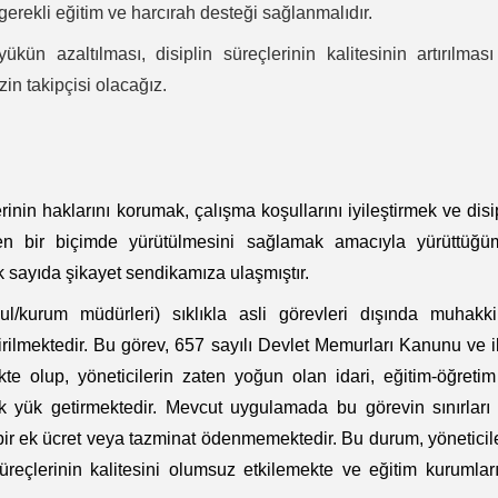
ı; gerekli eğitim ve harcırah desteği sağlanmalıdır.
yükün azaltılması, disiplin süreçlerinin kalitesinin artırılmas
zin takipçisi olacağız.
inin haklarını korumak, çalışma koşullarını iyileştirmek ve disi
eyen bir biçimde yürütülmesini sağlamak amacıyla yürüttüğü
k sayıda şikayet sendikamıza ulaşmıştır.
l/kurum müdürleri) sıklıkla asli görevleri dışında muhakki
rilmektedir. Bu görev, 657 sayılı Devlet Memurları Kanunu ve il
te olup, yöneticilerin zaten yoğun olan idari, eğitim-öğreti
k yük getirmektedir. Mevcut uygulamada bu görevin sınırları
bir ek ücret veya tazminat ödenmemektedir. Bu durum, yöneticil
eçlerinin kalitesini olumsuz etkilemekte ve eğitim kurumlar