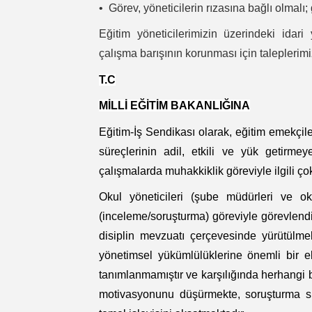
•⁠ ⁠Görev, yöneticilerin rızasına bağlı olmal
Eğitim yöneticilerimizin üzerindeki idari 
çalışma barışının korunması için taleplerimi
T.C
MİLLİ EĞİTİM BAKANLIĞINA
Eğitim-İş Sendikası olarak, eğitim emekçiler
süreçlerinin adil, etkili ve yük getirm
çalışmalarda muhakkiklik göreviyle ilgili ço
Okul yöneticileri (şube müdürleri ve oku
(inceleme/soruşturma) göreviyle görevlendi
disiplin mevzuatı çerçevesinde yürütülmek
yönetimsel yükümlülüklerine önemli bir e
tanımlanmamıştır ve karşılığında herhangi 
motivasyonunu düşürmekte, soruşturma sür