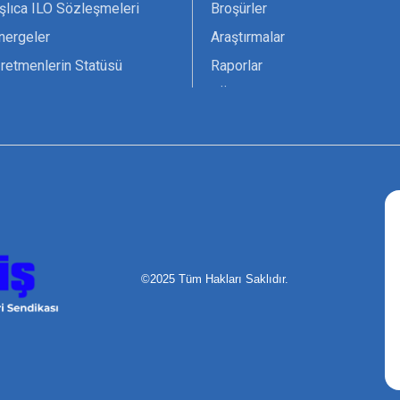
şlıca ILO Sözleşmeleri
Broşürler
nergeler
Araştırmalar
retmenlerin Statüsü
Raporlar
vsiyesi 1966 ILO-UNESCO
TÖS Arşivi
tak Belgesi
Ekenek Dergimiz
çim Formları
Pankartlar
zük
Kokartlar
Kamucu Eğitim
©2025 Tüm Hakları Saklıdır.