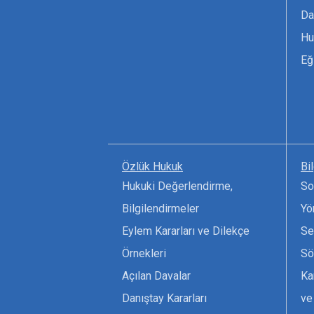
Da
Hu
Eğ
Özlük Hukuk
Bi
Hukuki Değerlendirme,
So
Bilgilendirmeler
Yö
Eylem Kararları ve Dilekçe
Se
Örnekleri
Sö
Açılan Davalar
Ka
Danıştay Kararları
ve