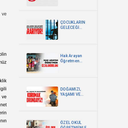
CUMHURİYET,
HUKUK
ı ve
DEVLETİ VE
MİLLET
ÇOCUKLARIN
EGEMENLİĞİDİR
GELECEĞİ
OKULDAN
UZAKLAŞTIRILDIKÇA
KARARIYOR
plin
Hak Arayan
Öğretmen
müz
Cezalandırılamaz!
klik
gili
DOĞAMIZI,
YAŞAMI VE
m ve
GELECEĞİMİZİ
KORUMAK
 net
ZORUNDAYIZ!
erin
ının
ÖZEL OKUL
ÖĞRETMENLERİ