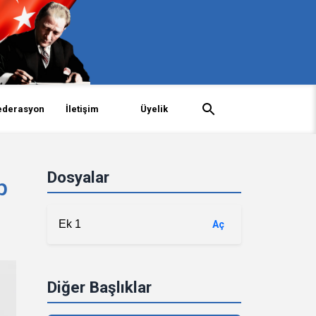
ederasyon
İletişim
Üyelik
Dosyalar
p
Ek 1
Aç
Diğer Başlıklar