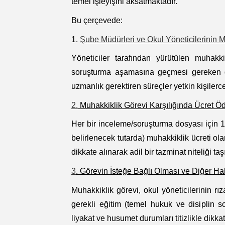
temel işleyişini aksatmaktadır.
Bu çerçevede:
1.
Şube Müdürleri ve Okul Yöneticilerinin M
Yöneticiler tarafından yürütülen muhakki
soruşturma aşamasına geçmesi gereken do
uzmanlık gerektiren süreçler yetkin kişilerce
2.
Muhakkiklik Görevi Karşılığında Ücret Ö
Her bir inceleme/soruşturma dosyası için 
belirlenecek tutarda) muhakkiklik ücreti o
dikkate alınarak adil bir tazminat niteliği taş
3
. Görevin İsteğe Bağlı Olması ve Diğer Hak
Muhakkiklik görevi, okul yöneticilerinin rı
gerekli eğitim (temel hukuk ve disiplin so
liyakat ve husumet durumları titizlikle dikkat