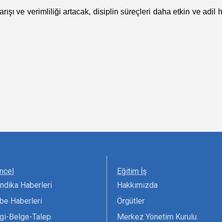
ışı ve verimliliği artacak, disiplin süreçleri daha etkin ve adil 
ncel
Eğitim İş
ndika Haberleri
Hakkımızda
be Haberleri
Örgütler
lgi-Belge-Talep
Merkez Yönetim Kurulu