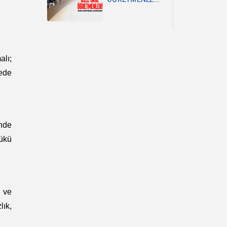
TOPLANTISINA
KATILDIK
alı;
ede
inde
yükü
i ve
lık,