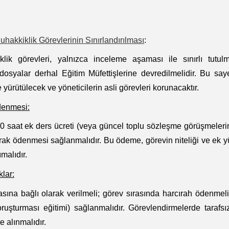
uhakkiklik Görevlerinin Sınırlandırılması
:
klik görevleri, yalnızca inceleme aşaması ile sınırlı tutulm
syalar derhal Eğitim Müfettişlerine devredilmelidir. Bu say
 yürütülecek ve yöneticilerin asli görevleri korunacaktır.
denmesi:
10 saat ek ders ücreti (veya güncel toplu sözleşme görüşmeler
larak ödenmesi sağlanmalıdır. Bu ödeme, görevin niteliği ve ek 
ımalıdır.
lar:
zasına bağlı olarak verilmeli; görev sırasında harcırah ödenmel
ruşturması eğitimi) sağlanmalıdır. Görevlendirmelerde tarafsız
e alınmalıdır.