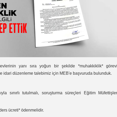
evlerinin yanı sıra yoğun bir şekilde *muhakkiklik* görevi
l ve idari düzenleme talebimiz için MEB'e başvuruda bulunduk.
la sınırlı tutulmalı, soruşturma süreçleri Eğitim Müfettişle
 ders ücreti* ödenmelidir.