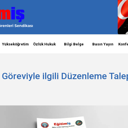
Yükseköğretim
Özlük Hukuk
Bilgi Belge
Basın Yayın
Konf
Göreviyle ilgili Düzenleme Tale