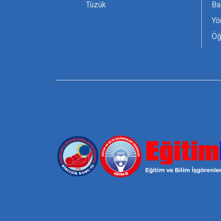
Tüzük
Ba
Yö
Öğ
Ta
Or
Se
Tü