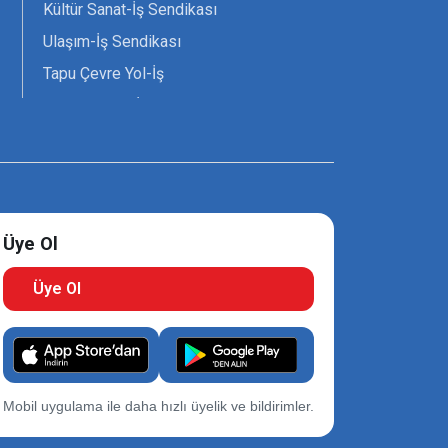
Kültür Sanat-İş Sendikası
Ulaşım-İş Sendikası
Tapu Çevre Yol-İş
Tarım Orman-İş Sendikası
Tüm Yerel-Sen
Uzman Diyanet - Sen
Üye Ol
Üye Ol
Mobil uygulama ile daha hızlı üyelik ve bildirimler.