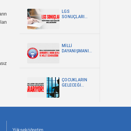
POLİTİKA
ŞARTTIR
LGS
arın
SONUÇLARI
olan
EĞİTİMDEKİ
EŞİTSİZLİĞİN
BELGESİDİR
MİLLİ
DAYANIŞMANIN
TEMELİ
CUMHURİYET,
sız
HUKUK
DEVLETİ VE
MİLLET
ÇOCUKLARIN
EGEMENLİĞİDİR
GELECEĞİ
OKULDAN
UZAKLAŞTIRILDIKÇA
KARARIYOR
Yükseköğretim