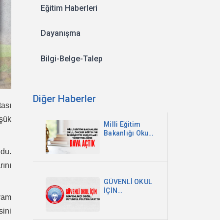
Eğitim Haberleri
Dayanışma
Bilgi-Belge-Talep
Diğer Haberler
tası
üşük
Milli Eğitim
Bakanlığı Okul
Öncesi Eğitim
ve İlköğretim
ldu.
Kurumları
rını
Yönetmeliğine
Dava Açtık
GÜVENLİ OKUL
İÇİN
evam
GÜVENLİKÇİ
DEĞİL,
sini
BÜTÜNCÜL