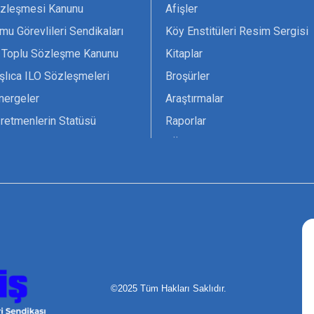
zleşmesi Kanunu
Afişler
mu Görevlileri Sendikaları
Köy Enstitüleri Resim Sergisi
 Toplu Sözleşme Kanunu
Kitaplar
şlıca ILO Sözleşmeleri
Broşürler
nergeler
Araştırmalar
retmenlerin Statüsü
Raporlar
vsiyesi 1966 ILO-UNESCO
TÖS Arşivi
tak Belgesi
Ekenek Dergimiz
çim Formları
Pankartlar
zük
Kokartlar
Kamucu Eğitim
©2025 Tüm Hakları Saklıdır.