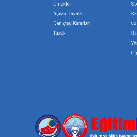
Örnekleri
Sö
Açılan Davalar
Ka
Danıştay Kararları
ve
Tüzük
Ba
Yö
Öğ
Ta
Or
Se
Tü