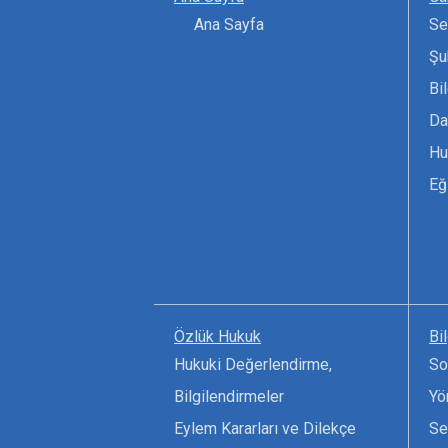
Ana Sayfa
Se
Şu
Bi
Da
Hu
Eğ
Özlük Hukuk
Bi
Hukuki Değerlendirme,
So
Bilgilendirmeler
Yö
Eylem Kararları ve Dilekçe
Se