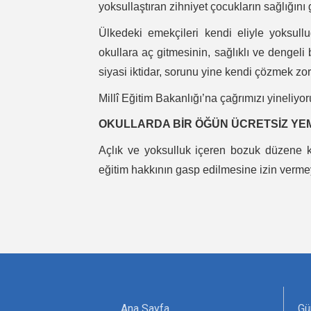
yoksullaştıran zihniyet çocukların sağlığını
Ülkedeki emekçileri kendi eliyle yoksull
okullara aç gitmesinin, sağlıklı ve denge
siyasi iktidar, sorunu yine kendi çözmek zo
Millî Eğitim Bakanlığı’na çağrımızı yineliyor
OKULLARDA BİR ÖĞÜN ÜCRETSİZ YE
Açlık ve yoksulluk içeren bozuk düzene 
eğitim hakkının gasp edilmesine izin verm
Ana Sayfa
Gü