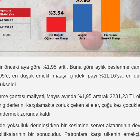
ir önceki aya göre %1,95 arttı. Buna göre aylık beslenme çan
7,95’e, en düşük emekli maaşı içindeki payı %11,16’ya, en d
yükseldi.
nme çantası maliyeti, Mayıs ayında %1,95 artarak 2231,23 TL o
derlerini karşılamakta zorluk çeken aileler, çoğu kez çocukla
öndermek zorunda kaldı.
nde yoksulluk derinleşirken bir kesimine servet aktarımının d
litikalarının bir sonucudur. Patronlara karşı ülkenin emekçi