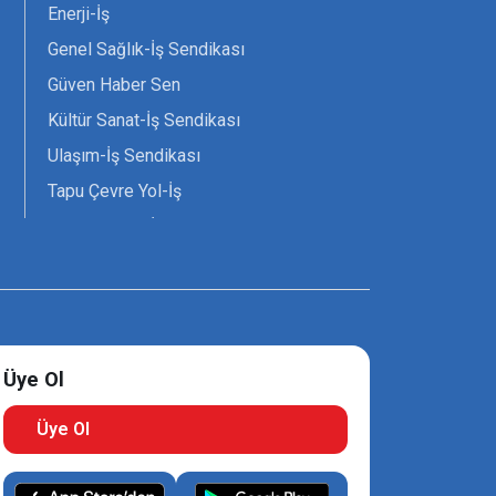
Enerji-İş
Genel Sağlık-İş Sendikası
Güven Haber Sen
Kültür Sanat-İş Sendikası
Ulaşım-İş Sendikası
Tapu Çevre Yol-İş
Tarım Orman-İş Sendikası
Tüm Yerel-Sen
Uzman Diyanet - Sen
Üye Ol
Üye Ol