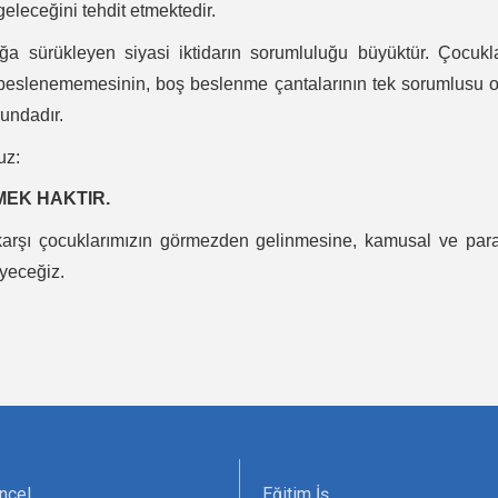
 geleceğini tehdit etmektedir.
uğa sürükleyen siyasi iktidarın sorumluluğu büyüktür. Çocukl
li beslenememesinin, boş beslenme çantalarının tek sorumlusu 
rundadır.
uz:
MEK HAKTIR.
karşı çocuklarımızın görmezden gelinmesine, kamusal ve para
eyeceğiz.
ncel
Eğitim İş