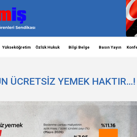
Yükseköğretim
Özlük Hukuk
Bilgi Belge
Basın Yayın
Konf
N ÜCRETSİZ YEMEK HAKTIR…!