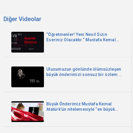
Diğer Videolar
“Öğretmenler! Yeni Nesil Sizin
Eseriniz Olacaktır.“ Mustafa Kemal
Atatürk 24 Kasım Öğretmenler Günü
Kutlu Olsun
Ulusumuzun gönlünde ölümsüzleşen
büyük önderimizi sonsuz bir özlem ve
saygıyla anıyoruz.
Büyük Önderimiz Mustafa Kemal
Atatürk’ün nitelemesiyle “en büyük
bayramımızdır !”. Aydınlanmanın ve
çağdaşlaşmanın simgesi
Cumhuriyetimiz 100 yaşında! Kutlu
olsun!