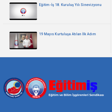
Eğitim-İş 18. Kuruluş Yılı Sinevizyonu
19 Mayıs Kurtuluşa Atılan İlk Adım