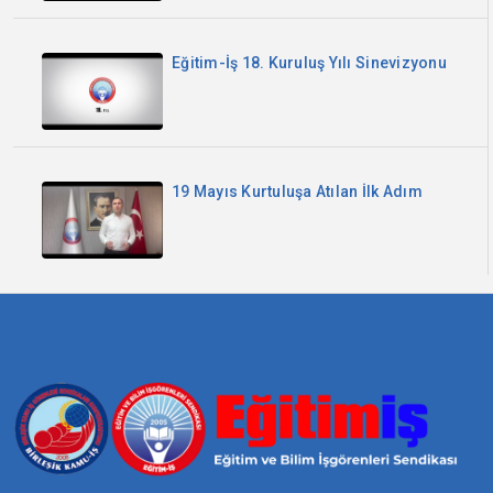
Cumhuriyetimiz 100 yaşında! Kutlu
olsun!
Eğitim-İş 18. Kuruluş Yılı Sinevizyonu
19 Mayıs Kurtuluşa Atılan İlk Adım