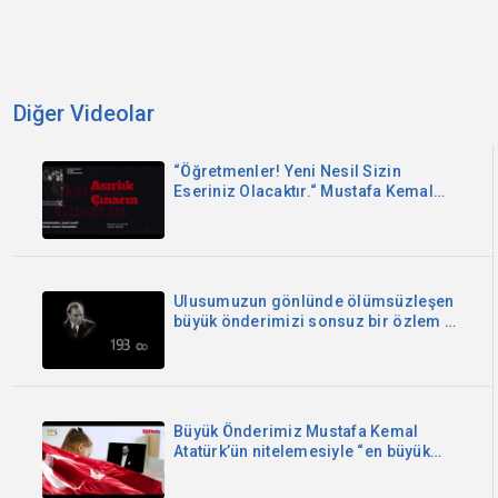
Diğer Videolar
“Öğretmenler! Yeni Nesil Sizin
Eseriniz Olacaktır.“ Mustafa Kemal
Atatürk 24 Kasım Öğretmenler Günü
Kutlu Olsun
Ulusumuzun gönlünde ölümsüzleşen
büyük önderimizi sonsuz bir özlem ve
saygıyla anıyoruz.
Büyük Önderimiz Mustafa Kemal
Atatürk’ün nitelemesiyle “en büyük
bayramımızdır !”. Aydınlanmanın ve
çağdaşlaşmanın simgesi