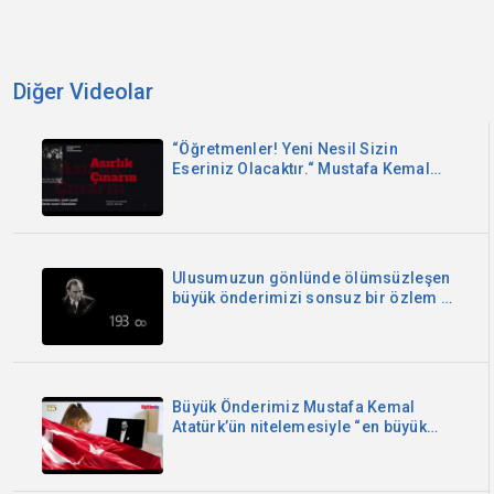
Diğer Videolar
“Öğretmenler! Yeni Nesil Sizin
Eseriniz Olacaktır.“ Mustafa Kemal
Atatürk 24 Kasım Öğretmenler Günü
Kutlu Olsun
Ulusumuzun gönlünde ölümsüzleşen
büyük önderimizi sonsuz bir özlem ve
saygıyla anıyoruz.
Büyük Önderimiz Mustafa Kemal
Atatürk’ün nitelemesiyle “en büyük
bayramımızdır !”. Aydınlanmanın ve
çağdaşlaşmanın simgesi
Cumhuriyetimiz 100 yaşında! Kutlu