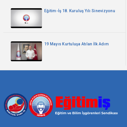
olsun!
Eğitim-İş 18. Kuruluş Yılı Sinevizyonu
19 Mayıs Kurtuluşa Atılan İlk Adım