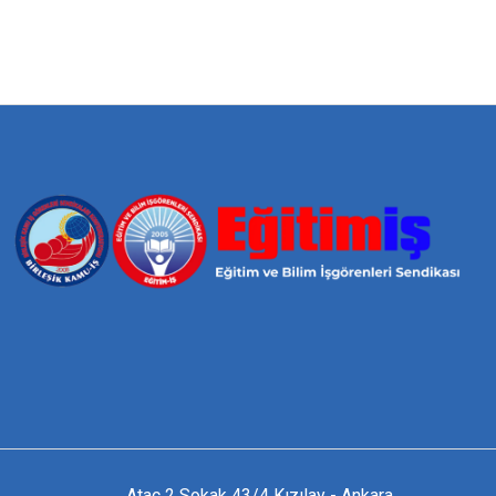
Ataç 2 Sokak 43/4 Kızılay - Ankara